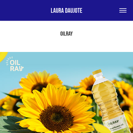
Laura Daujote
OILRAY